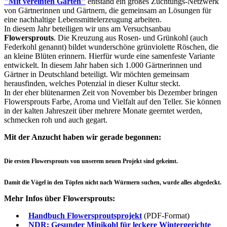
"Mit vereinten Gärten"
entstand ein großes Züchtungs-Netzwerk
von Gärtnerinnen und Gärtnern, die gemeinsam an Lösungen für
eine nachhaltige Lebensmittelerzeugung arbeiten.
In diesem Jahr beteiligen wir uns am Versuchsanbau
Flowersprouts
. Die Kreuzung aus Rosen- und Grünkohl (auch
Federkohl genannt) bildet wunderschöne grünviolette Röschen, die
an kleine Blüten erinnern. Hierfür wurde eine samenfeste Variante
entwickelt. In diesem Jahr haben sich 1.000 Gärtnerinnen und
Gärtner in Deutschland beteiligt. Wir möchten gemeinsam
herausfinden, welches Potenzial in dieser Kultur steckt.
In der eher blütenarmen Zeit von November bis Dezember bringen
Flowersprouts Farbe, Aroma und Vielfalt auf den Teller. Sie können
in der kalten Jahreszeit über mehrere Monate geerntet werden,
schmecken roh und auch gegart.
Mit der Anzucht haben wir gerade begonnen:
Die ersten Flowersprouts von unserem neuen Projekt sind gekeimt.
Damit die Vögel in den Töpfen nicht nach Würmern suchen, wurde alles abgedeckt.
Mehr Infos über Flowersprouts:
Handbuch Flowersproutsprojekt
(PDF-Format)
NDR: Gesunder Minikohl für leckere Wintergerichte