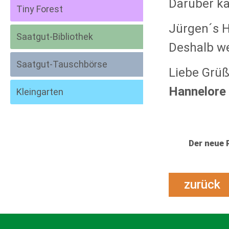
Darüber ka
Tiny Forest
Jürgen´s H
Saatgut-Bibliothek
Deshalb we
Saatgut-Tauschbörse
Liebe Grü
Hannelore
Kleingarten
Der neue
zurüc