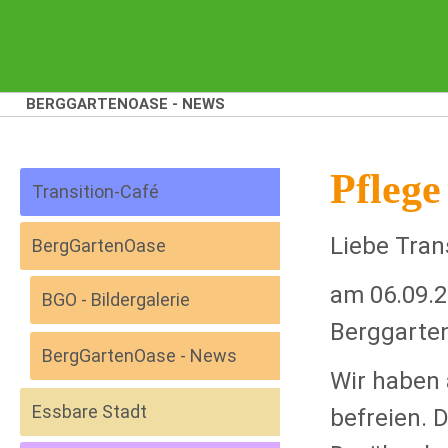
BERGGARTENOASE - NEWS
Pflege
Transition-Café
Liebe Tran
BergGartenOase
am 06.09.2
BGO - Bildergalerie
Berggarte
BergGartenOase - News
Wir haben 
Essbare Stadt
befreien. 