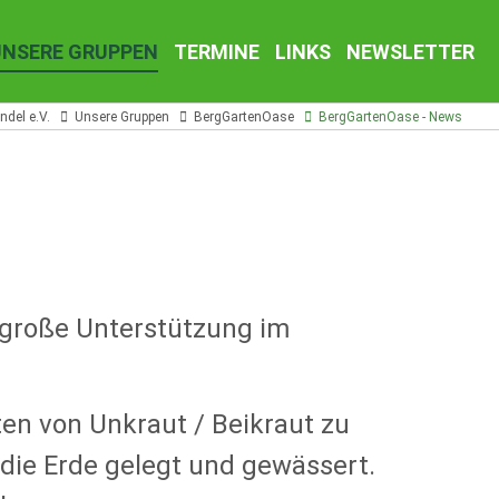
UNSERE GRUPPEN
TERMINE
LINKS
NEWSLETTER
del e.V.
Unsere Gruppen
BergGartenOase
BergGartenOase - News
 große Unterstützung im
en von Unkraut / Beikraut zu
die Erde gelegt und gewässert.