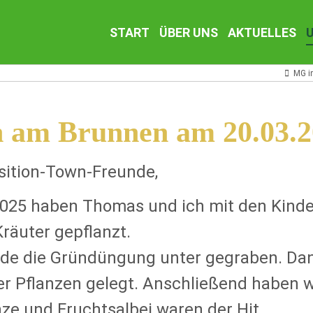
Navigation
START
ÜBER UNS
AKTUELLES
überspringen
MG i
n am Brunnen am 20.03.
sition-Town-Freunde,
025 haben Thomas und ich mit den Kinde
Kräuter gepflanzt.
de die Gründüngung unter gegraben. Dan
r Pflanzen gelegt. Anschließend haben wi
e und Fruchtsalbei waren der Hit.