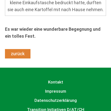
kleine Einkaufstasche bedruckt hatte, durften
sie auch eine Kartoffel mit nach Hause nehmen.
Es war wieder eine wunderbare Begegnung und
ein tolles Fest.
zurück
- - - - - - - - - - - - - - - - - - - - - - - - - - - - - - - - - - - - - - - - -
- - - - - - - - - - - - - - - - - - - - - - - - - - - - - - - - - - -
Kontakt
Impressum
Datenschutzerklärung
Transition Initiativen D/AT/CH