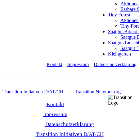
Aktionen
Essbare 
Tiny Forest
Aktionen
Tiny For
Saatgut-Bibliot
Saatgut-
Saatgut-Tausch
Saatgut-
Kleingarten
Kontakt
Impressum
Datenschutzerklärung
Transition Initiativen D/AT/CH
Transition Network.org
Kontakt
Impressum
Datenschutzerklärung
Transition Initiativen D/AT/CH