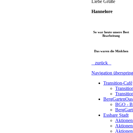
Liebe Grüße
Hannelore
So war heute unsere Beet
Bearbeitung
Das waren die Mädchen
zurück
Navigation übersprin
Transition-Café
Transitio
Transiti
BergGartenOas
BGO - Bi
BergGart
Essbare Stadt
Aktionen
Aktionen
Aktionen